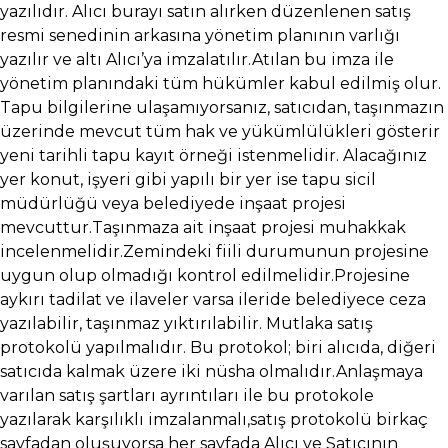
yazılıdır. Alıcı burayı satın alırken düzenlenen satış
resmi senedinin arkasına yönetim planının varlığı
yazılır ve altı Alıcı’ya imzalatılır.Atılan bu imza ile
yönetim planındaki tüm hükümler kabul edilmiş olur.
Tapu bilgilerine ulaşamıyorsanız, satıcıdan, taşınmazın
üzerinde mevcut tüm hak ve yükümlülükleri gösterir
yeni tarihli tapu kayıt örneği istenmelidir. Alacağınız
yer konut, işyeri gibi yapılı bir yer ise tapu sicil
müdürlüğü veya belediyede inşaat projesi
mevcuttur.Taşınmaza ait inşaat projesi muhakkak
incelenmelidir.Zemindeki fiili durumunun projesine
uygun olup olmadığı kontrol edilmelidir.Projesine
aykırı tadilat ve ilaveler varsa ileride belediyece ceza
yazılabilir, taşınmaz yıktırılabilir. Mutlaka satış
protokolü yapılmalıdır. Bu protokol; biri alıcıda, diğeri
satıcıda kalmak üzere iki nüsha olmalıdır.Anlaşmaya
varılan satış şartları ayrıntıları ile bu protokole
yazılarak karşılıklı imzalanmalı,satış protokolü birkaç
sayfadan oluşuyorsa her sayfada Alıcı ve Satıcının