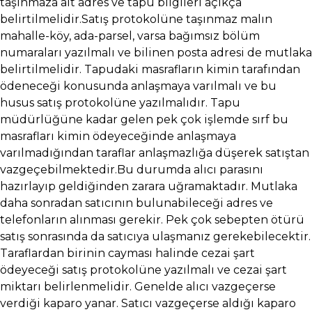
taşınmaza ait adres ve tapu bilgileri açıkça
belirtilmelidir.Satış protokolüne taşınmaz malın
mahalle-köy, ada-parsel, varsa bağımsız bölüm
numaraları yazılmalı ve bilinen posta adresi de mutlaka
belirtilmelidir. Tapudaki masrafların kimin tarafından
ödeneceği konusunda anlaşmaya varılmalı ve bu
husus satış protokolüne yazılmalıdır. Tapu
müdürlüğüne kadar gelen pek çok işlemde sırf bu
masrafları kimin ödeyeceğinde anlaşmaya
varılmadığından taraflar anlaşmazlığa düşerek satıştan
vazgeçebilmektedir.Bu durumda alıcı parasını
hazırlayıp geldiğinden zarara uğramaktadır. Mutlaka
daha sonradan satıcının bulunabileceği adres ve
telefonların alınması gerekir. Pek çok sebepten ötürü
satış sonrasında da satıcıya ulaşmanız gerekebilecektir.
Taraflardan birinin cayması halinde cezai şart
ödeyeceği satış protokolüne yazılmalı ve cezai şart
miktarı belirlenmelidir. Genelde alıcı vazgeçerse
verdiği kaparo yanar. Satıcı vazgeçerse aldığı kaparo